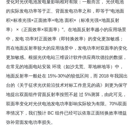
变化对光伏电池发电量影响相对有限：一般而言， 光伏电池
的实际发电功率等于正、背面发电功率之和，即等于“电池面
积×标准光强×正面效率+电池 面积×（标准光强×地面反射
率） ×（正面效率×双面率）”。在地面反射率越小的应用场景
中，发电 功率对正面效率（即转换效率）的变化更加敏感；
而在地面反射率较大的应用场景中，发电功率对双面率的变化
更加敏感。根据光伏电站三维设计软件供应商坎德拉的数据，
在常见的地面电站安装 环境（如沙戈荒、草地林地等）中，
地面反射率一般处在 15%-30%的较低区间，而 2018 年我国出
台的《关于征求光伏前沿技术对标工作意见的函》则更为保守
地提出双面组件背面反射率按照不超 过 5%测算，由此可见，
双面率变化对光伏电池发电功率影响实际较为有限。70%双面
率情况下，我们预计 BC 组件已经可以依靠正面转换效率增益
弥补背面发电功率损失。