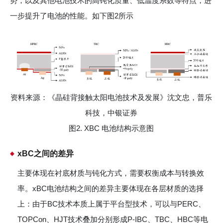
势，以及其他电池技术的高钝化质量、低温度系数等特点，进
一步提升了电池的性能。如下图2所示
资料来源：《晶硅背接触太阳电池技术及发展》沈文忠，普乐
科技，中银证券
图2. XBC 电池结构示意图
xBC之间的差异
主要体现在衬底材质与钝化方式，需要权衡成本与转换效
率。xBC电池结构之间的差异主要体现在各层材质的选择
上：由于BC技术本质上属于平台型技术，可以与PERC、
TOPCon、HJT技术叠加分别形成P-IBC、TBC、HBC等电