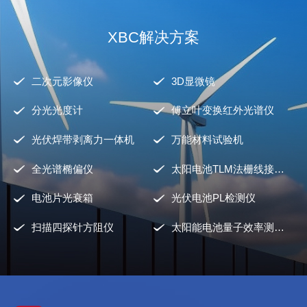
XBC解决方案
二次元影像仪
3D显微镜
分光光度计
傅立叶变换红外光谱仪
光伏焊带剥离力一体机
万能材料试验机
全光谱椭偏仪
太阳电池TLM法栅线接触
电阻分析仪
电池片光衰箱
光伏电池PL检测仪
扫描四探针方阻仪
太阳能电池量子效率测试
系统