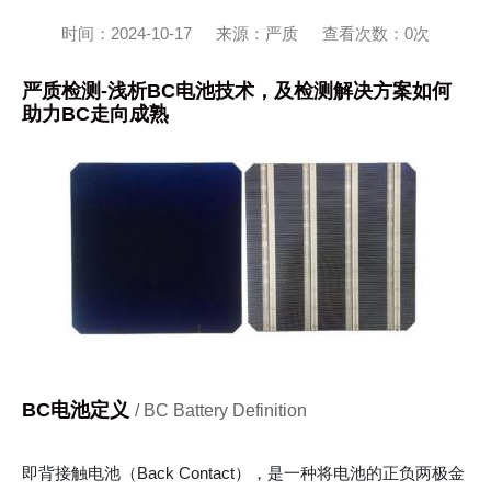
时间：2024-10-17
来源：严质
查看次数：
0
次
严质检测-浅析BC电池技术，及检测解决方案如何
助力BC走向成熟
BC电池定义
/ BC Battery Definition
即背接触电池（Back Contact），是一种将电池的正负两极金