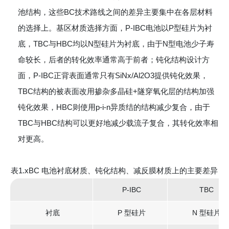
池结构，这些BC技术路线之间的差异主要集中在各层材料
的选择上。基区材质选择方面，P-IBC电池以P型硅片为衬
底，TBC与HBC均以N型硅片为衬底，由于N型电池少子寿
命较长，后者的转化效率通常高于前者；钝化结构设计方
面，P-IBC正背表面通常只有SiNx/Al2O3提供钝化效果，
TBC结构的被表面改用掺杂多晶硅+隧穿氧化层的结构加强
钝化效果，HBC则使用p-i-n异质结的结构减少复合，由于
TBC与HBC结构可以更好地减少载流子复合，其转化效率相
对更高。
表1.xBC 电池衬底材质、钝化结构、减反膜材质上的主要差异
P-IBC
TBC
衬底
P 型硅片
N 型硅片