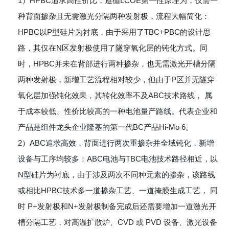
1）HPBC追求高性价比，遵循LCOE第一性原理为，仅需一
种背面掺杂且无需激光分隔两种发射极，流程大幅简化：
HPBC以P型硅片为衬底，由于采用了TBC+PBC的设计思
路，其仅在N区发射极使用了隧穿氧化层的钝化方式。同
时，HPBC并未在背部进行两种掺杂，也无需激光开槽分隔
两种发射极，新增工艺流程相对较少，但由于P区并无隧穿
氧化层加强钝化效果，其转化效率不及ABC技术路线， 属
于成本较低、性价比较高的一种电池量产路线。代表企业和
产品是组件龙头企业隆基的第一代BC产品Hi-Mo 6。
2）ABC追求高效，背面进行两次重掺杂并全域钝化，新增
设备与工序均较多：ABC电池与TBC电池技术路径相近，以
N型硅片为衬底，由于涉及两次不同种元素的掺杂，该路线
或相比HPBC技术多一道掺杂工艺、一道掩膜生成工艺， 同
时 P+发射极和N+发射极制备完成后还需要增加一道激光开
槽分隔工艺，对高温扩散炉、CVD 或 PVD 设备、激光设备