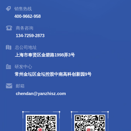
销售热线
400-9662-958
商务咨询
134-7259-2873
总公司地址
上海市奉贤区金碧路1998弄3号
研发中心
常州金坛区金坛控股中南高科创新园9号
邮箱
chendan@yanzhisz.com