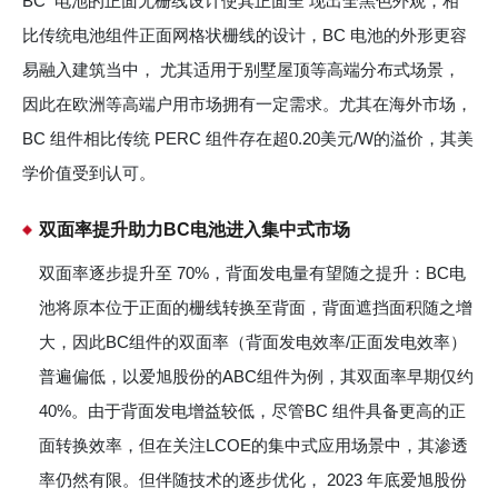
BC 电池的正面无栅线设计使其正面呈 现出全黑色外观，相
比传统电池组件正面网格状栅线的设计，BC 电池的外形更容
易融入建筑当中， 尤其适用于别墅屋顶等高端分布式场景，
因此在欧洲等高端户用市场拥有一定需求。尤其在海外市场，
BC 组件相比传统 PERC 组件存在超0.20美元/W的溢价，其美
学价值受到认可。
双面率提升助力BC电池进入集中式市场
双面率逐步提升至 70%，背面发电量有望随之提升：BC电
池将原本位于正面的栅线转换至背面，背面遮挡面积随之增
大，因此BC组件的双面率（背面发电效率/正面发电效率）
普遍偏低，以爱旭股份的ABC组件为例，其双面率早期仅约
40%。由于背面发电增益较低，尽管BC 组件具备更高的正
面转换效率，但在关注LCOE的集中式应用场景中，其渗透
率仍然有限。但伴随技术的逐步优化， 2023 年底爱旭股份