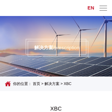
EN
解决方案
/prescription
你的位置：
首页
>
解决方案
>
XBC
XBC