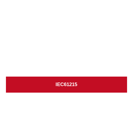
IEC61215