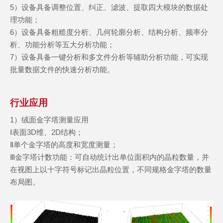
5
）
设备具备调整位置、纠正、滤波、提取四大模块的数据处
理功能；
6
）
设备具备粗糙度分析、几何轮廓分析、结构分析、频率分
析、功能分析等五大分析功能；
7
）
设备具备一键分析和多文件分析等辅助分析功能，可实现
批量数据文件的快速分析功能。
行业应用
1
）
绒面金字塔测量应用
Ⅰ表面3D维、2D结构；
Ⅱ单个金字塔的高度和宽度测量；
Ⅲ金字塔计数功能：可自动统计出单位面积内的晶粒数量，并
在视图上以十字符号标记出晶粒位置，不同规格金字塔的数量
布局图。