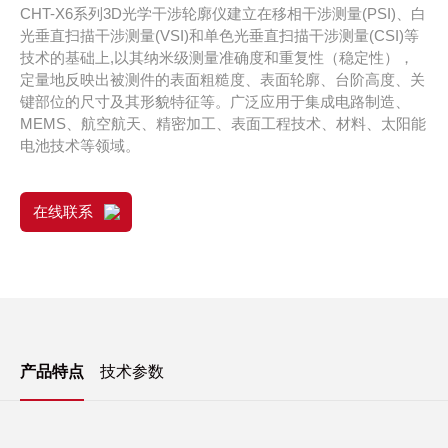
CHT-X6系列3D光学干涉轮廓仪建立在移相干涉测量(PSI)、白
光垂直扫描干涉测量(VSI)和单色光垂直扫描干涉测量(CSI)等
技术的基础上,以其纳米级测量准确度和重复性（稳定性），
定量地反映出被测件的表面粗糙度、表面轮廓、台阶高度、关
键部位的尺寸及其形貌特征等。广泛应用于集成电路制造、
MEMS、航空航天、精密加工、表面工程技术、材料、太阳能
电池技术等领域。
在线联系
产品特点
技术参数