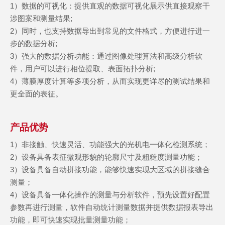
1
）
数据的可视化：提供直观的数据可视化展⽰供直接观察⼲
涉图案和测量结果;
2
）
同时，也⽀持数据导出到常⻅的⽂件格式，⽅便进⾏进⼀
步的数据分析;
3
）
强大的数据分析功能：通过图像处理算法和⾼级分析软
件，用户可以进⾏相位提取、表⾯拓扑分析;
4
）
薄膜厚度计算等多项分析，从而实现更详尽的测试结果和
更全⾯的表征。
产品优势
1
）
非接触、快速灵活、功能强大的光机电一体化检测系统；
2
）
设备具备表征微观形貌的轮廓尺寸及粗糙度测量功能；
3
）
设备具备自动拼接功能，能够快速实现大区域的拼接缝合
测量；
4
）
设备具备一体化操作的测量与分析软件，预先设置好配置
参数再进行测量，软件自动统计测量数据并提供数据报表导出
功能，即可快速实现批量测量功能；