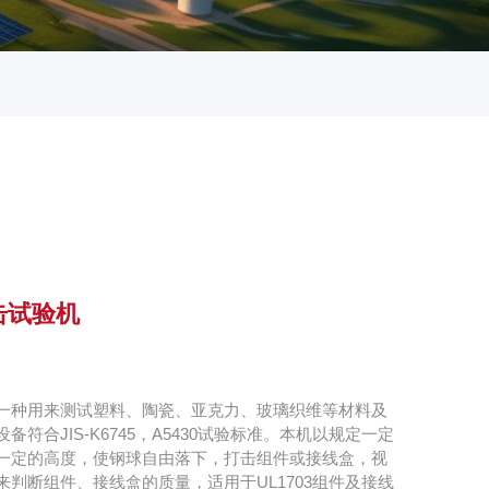
击试验机
一种用来测试塑料、陶瓷、亚克力、玻璃织维等材料及
符合JIS-K6745，A5430试验标准。本机以规定一定
一定的高度，使钢球自由落下，打击组件或接线盒，视
判断组件、接线盒的质量，适用于UL1703组件及接线