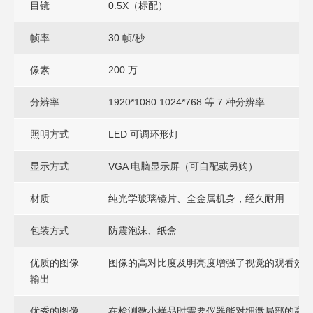
目镜
0.5X（标配）
帧率
30 帧/秒
像素
200 万
分辨率
1920*1080 1024*768 等 7 种分辨率
照明方式
LED 可调环形灯
显示方式
VGA 电脑显示屏（可自配或另购）
材质
纯光学玻璃镜片、全金属机身，经久耐用
包装方式
防震泡沫、纸盒
优质的图像
图像的高对比度及明亮度增强了视觉的观看效
输出
优秀的图像
在检测微小样品时需要仪器能对细微局部的高