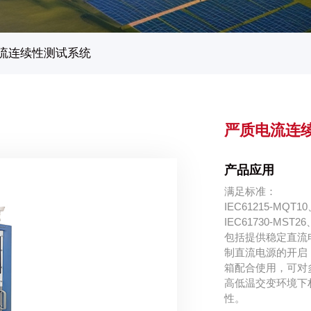
流连续性测试系统
严质电流连
产品应用
满足标准：
IEC61215-MQT
IEC61730-MST2
包括提供稳定直流
制直流电源的开启
箱配合使用，可对
高低温交变环境下
性。