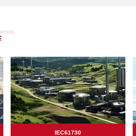
PTION
案
IEC61730